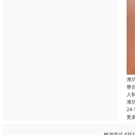
潍
整
人
潍
24-
更
被浏览过 435