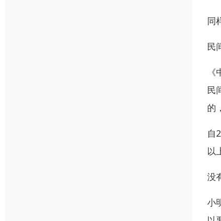
同
民
《
民
的
自
以
没
小
以