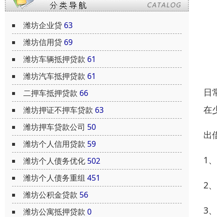
潍坊企业贷
63
潍坊信用贷
69
潍坊车辆抵押贷款
61
潍坊汽车抵押贷款
61
日
二押车抵押贷款
66
在
潍坊押证不押车贷款
63
潍坊押车贷款公司
50
出
潍坊个人信用贷款
59
1
潍坊个人债务优化
502
潍坊个人债务重组
451
2
潍坊公积金贷款
56
3
潍坊公寓抵押贷款
0