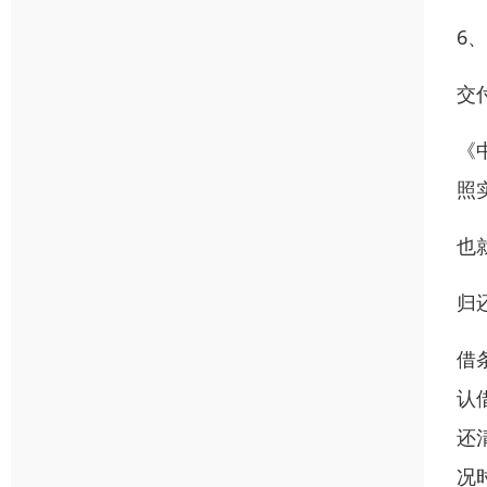
6
交
《
照
也
归
借
认
还
况