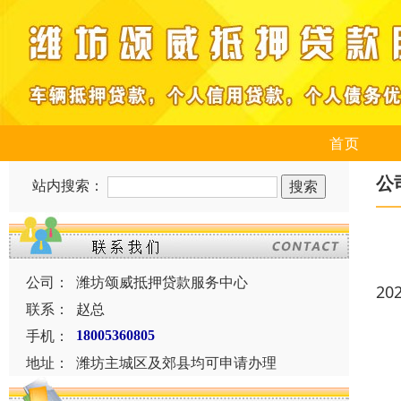
首页
公
站内搜索：
公司：
潍坊颂威抵押贷款服务中心
20
联系：
赵总
手机：
18005360805
地址：
潍坊主城区及郊县均可申请办理