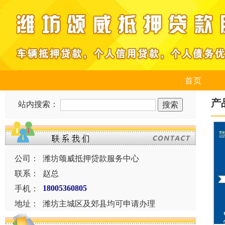
首页
产
站内搜索：
公司：
潍坊颂威抵押贷款服务中心
联系：
赵总
手机：
18005360805
地址：
潍坊主城区及郊县均可申请办理