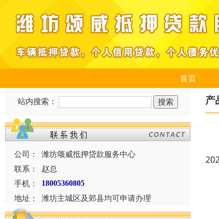
首页
产
站内搜索：
公司：
潍坊颂威抵押贷款服务中心
20
联系：
赵总
手机：
18005360805
地址：
潍坊主城区及郊县均可申请办理