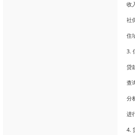
收
社
住
3.
贷
查
分
进
4.