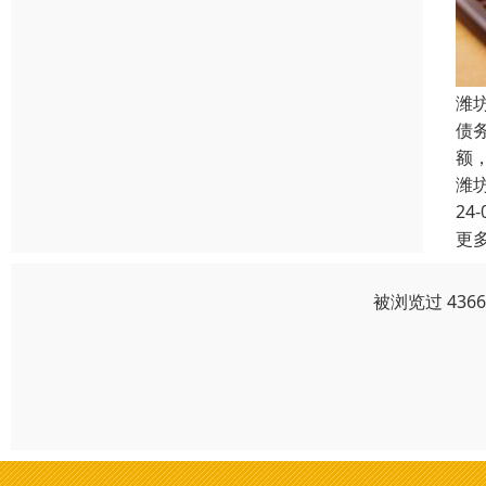
潍
债
额
潍
24-
更
被浏览过 436