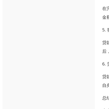
在
金
5
贷
后
6.
贷
自
总