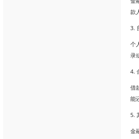
金
款
3
个
录
4
借
能
5
金