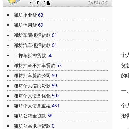
潍坊企业贷
63
潍坊信用贷
69
潍坊车辆抵押贷款
61
潍坊汽车抵押贷款
61
个
二押车抵押贷款
66
贷
潍坊押证不押车贷款
63
的
潍坊押车贷款公司
50
潍坊个人信用贷款
59
一
潍坊个人债务优化
502
个
潍坊个人债务重组
451
报
潍坊公积金贷款
56
潍坊公寓抵押贷款
0