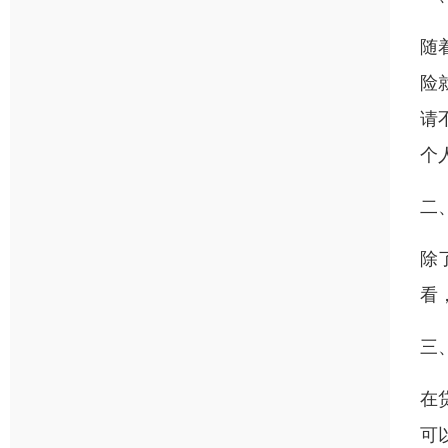
随
险
请
个
二
除
看
三
在
可