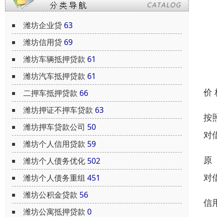
潍坊企业贷
63
潍坊信用贷
69
潍坊车辆抵押贷款
61
潍坊汽车抵押贷款
61
价
二押车抵押贷款
66
潍坊押证不押车贷款
63
按
潍坊押车贷款公司
50
对
潍坊个人信用贷款
59
原
潍坊个人债务优化
502
对
潍坊个人债务重组
451
潍坊公积金贷款
56
信
潍坊公寓抵押贷款
0