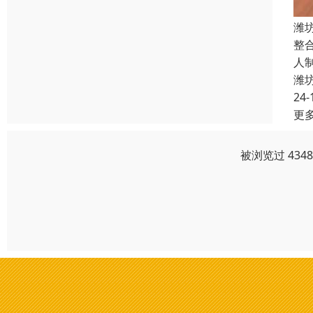
潍
整
人
潍
24-
更
被浏览过 434