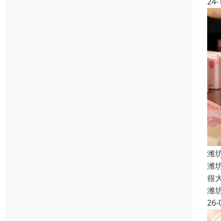
24-
潍
‌
很大
潍
26-