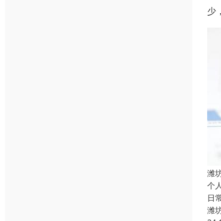
少
潍
个
日
潍