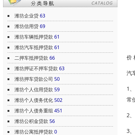
潍坊企业贷
63
潍坊信用贷
69
潍坊车辆抵押贷款
61
潍坊汽车抵押贷款
61
价
二押车抵押贷款
66
潍坊押证不押车贷款
63
汽
潍坊押车贷款公司
50
1
潍坊个人信用贷款
59
常
潍坊个人债务优化
502
潍坊个人债务重组
451
2
潍坊公积金贷款
56
3
潍坊公寓抵押贷款
0