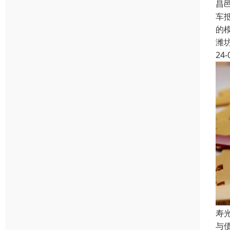
昌
车
的
潍
24-
寿
与