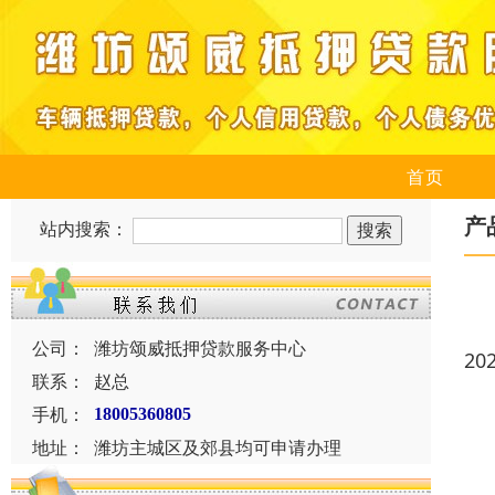
首页
产
站内搜索：
公司：
潍坊颂威抵押贷款服务中心
20
联系：
赵总
手机：
18005360805
地址：
潍坊主城区及郊县均可申请办理