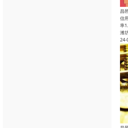
昌
信
率
潍
24-
昌