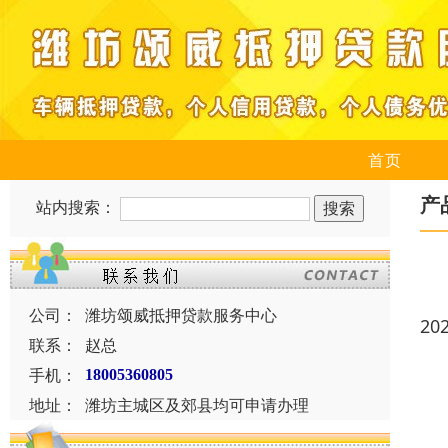
首页
产
站内搜索：
公司：
潍坊颂威抵押贷款服务中心
20
联系：
赵总
手机：
18005360805
地址：
潍坊主城区及郊县均可申请办理