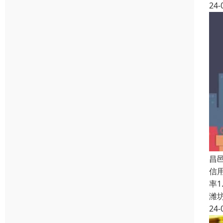
24-
昌
信
率
潍
24-