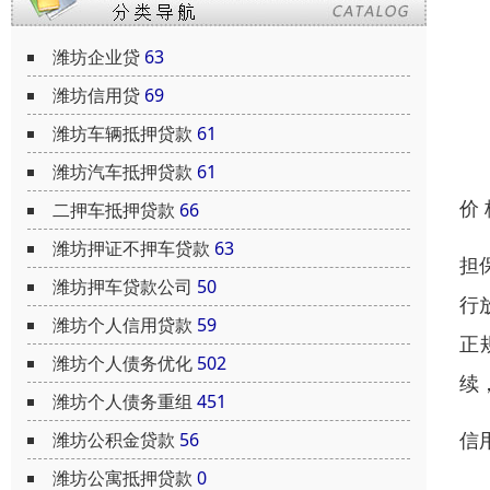
潍坊企业贷
63
潍坊信用贷
69
潍坊车辆抵押贷款
61
潍坊汽车抵押贷款
61
价
二押车抵押贷款
66
潍坊押证不押车贷款
63
担
潍坊押车贷款公司
50
行
潍坊个人信用贷款
59
正
潍坊个人债务优化
502
续
潍坊个人债务重组
451
信
潍坊公积金贷款
56
潍坊公寓抵押贷款
0