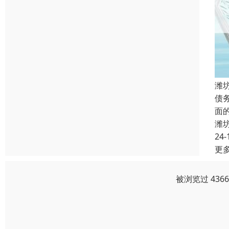
潍
债
面
潍
24-
更
被浏览过 436