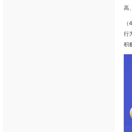
高
（
行
积